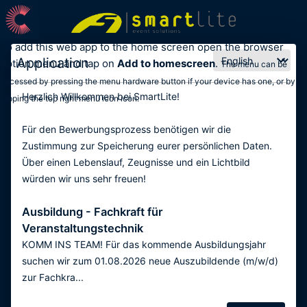
To add this web app to the home screen open the browser
Application
option menu and tap on
Add to homescreen
.
The menu can be
accessed by pressing the menu hardware button if your device has one, or by
Herzlich Willkommen bei SmartLite!
tapping the top right menu icon
icon
.
Für den Bewerbungsprozess benötigen wir die
Zustimmung zur Speicherung eurer persönlichen Daten.
Über einen Lebenslauf, Zeugnisse und ein Lichtbild
würden wir uns sehr freuen!
Ausbildung - Fachkraft für
Veranstaltungstechnik
KOMM INS TEAM! Für das kommende Ausbildungsjahr
suchen wir zum 01.08.2026 neue Auszubildende (m/w/d)
zur Fachkra...